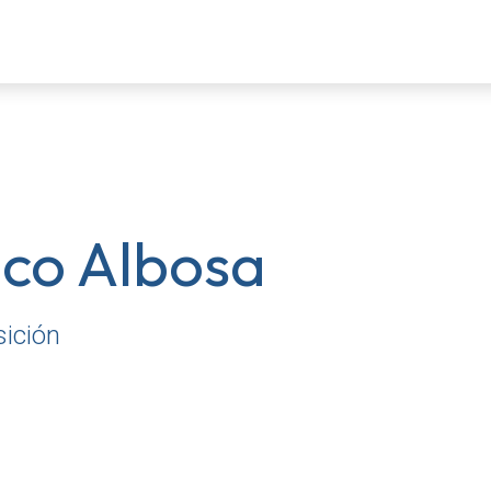
tos
Servicios
Sectores
Blog
Contacto
ico Albosa
sición